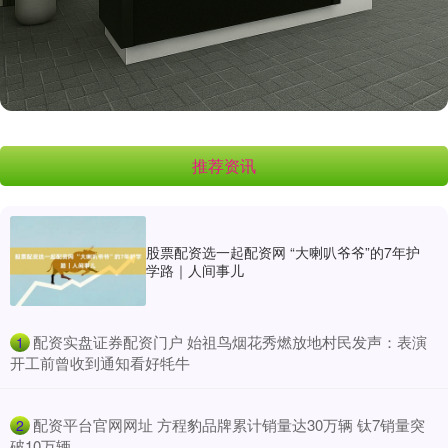
推荐资讯
股票配资选一起配资网 “大喇叭爷爷”的7年护
学路｜人间事儿
​配资实盘证券配资门户 始祖鸟烟花秀燃放地村民发声：表演
1
开工前曾收到通知看好牦牛
​配资平台官网网址 方程豹品牌累计销量达30万辆 钛7销量突
2
破10万辆