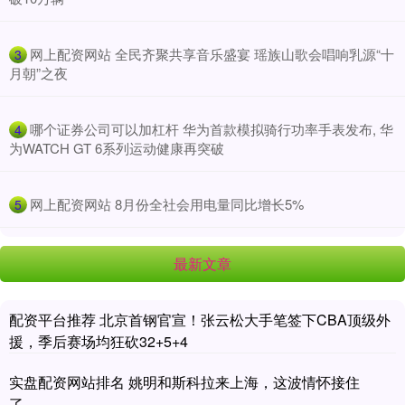
​网上配资网站 全民齐聚共享音乐盛宴 瑶族山歌会唱响乳源“十
3
月朝”之夜
​哪个证券公司可以加杠杆 华为首款模拟骑行功率手表发布, 华
4
为WATCH GT 6系列运动健康再突破
​网上配资网站 8月份全社会用电量同比增长5%
5
最新文章
配资平台推荐 北京首钢官宣！张云松大手笔签下CBA顶级外
援，季后赛场均狂砍32+5+4
实盘配资网站排名 姚明和斯科拉来上海，这波情怀接住
了……