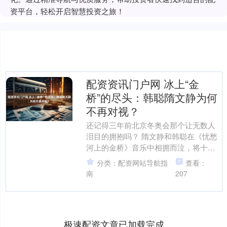
资平台，轻松开启智慧投资之旅！
配资资讯门户网 冰上“金
桥”的尽头：韩聪隋文静为何
不再对视？
还记得三年前北京冬奥会那个让无数人
泪目的拥抱吗？ 隋文静和韩聪在《忧愁
河上的金桥》音乐中相拥而泣，将十几
年的伤痛与荣耀紧紧锁在那个瞬间。 那
分类：配资网站导航指
查看：
时候，韩聪看向隋文静....
南
207
极速配资文章已加载完成