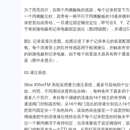
为了照亮切片，在两个丙烯酸板的底面，每个记录腔室下方
一个丙烯酸立柱，其带有一根平行于丙烯酸板的10毫米横杆
录腔室自由滑动，一旦通过固定螺丝定位，即可在X、Y、
于将刺激电极和记录电极固定就位（图2B插图），并通过C
图2. 记录装置示意图。此图示意了单个记录单元的装置
氧。每个溶液管上的红外传感器用于检测液位，并触发夹管
的刺激电极和记录电极。由于每个前置放大器具有两个通道
器（图中未显示）。
02.灌注系统
Slice XVIvoTM 系统采用重力灌注系统，最多可容
如，对照、不同测试浓度和化合物），每种条件下最多四个
最多八个切片。来自每个储罐的流速由16个独立的夹管阀（外
通道阀门控制器控制。从16个阀门流出的溶液分别流入1
腔室均固定在一个加热块内，该加热块连接至一个温度控制
璃储液腔中的溶液液位维持在高于每个记录腔室的经验水平
过一个聚丙烯浮子保持恒定，当溶液量低于设定阈值时，该
阀门控制器发送一个TTL脉冲，从而打开该溶液腔的阀门