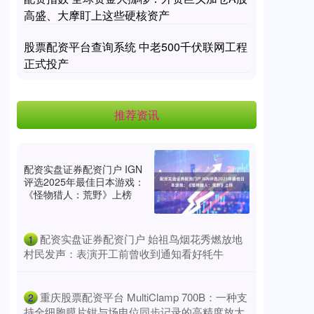
高盛、大摩盯上这些硬核资产
股票配资平台查询系统 中老500千伏联网工程
正式投产
推荐资讯
配资实盘证券配资门户 IGN
评选2025年最佳日本游戏：
《怪物猎人：荒野》上榜
​配资实盘证券配资门户 始祖鸟烟花秀燃放地
1
村民发声：表演开工前曾收到通知看好牦牛
​重庆股票配资平台 MultiClamp 700B：一种支
2
持全细胞膜片钳与场电位同步记录的高精度放大