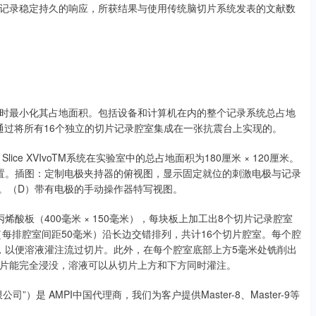
记录稳定持久的响应，所获结果与使用传统脑切片系统发表的文献数
时最小化其占地面积。包括设备和计算机在内的整个记录系统总占地
置是通过将所有16个独立的切片记录腔室集成在一张抗震台上实现的。
Slice XVIvoTM系统在实验室中的总占地面积为180厘米 × 120厘米。
位置。插图：定制电极夹持器的俯视图，显示固定就位的刺激电极与记录
图。（D）带有电极的手动操作器特写视图。
丙烯酸板（400毫米 × 150毫米），每块板上加工出8个切片记录腔室
（每排腔室间距50毫米）沿长边交错排列，共计16个切片腔室。每个腔
，以便溶液灌注流过切片。此外，在每个腔室底部上方5毫米处铣削出
片能完全浸没，溶液可以从切片上方和下方同时灌注。
是 AMPI中国代理商，我们为客户提供Master-8、Master-9等