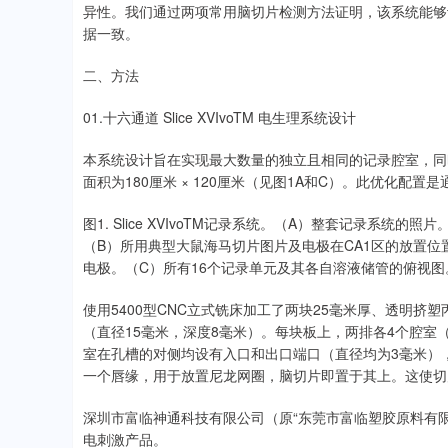
异性。我们通过两项常用脑切片检测方法证明，该系统能够
据一致。
二、方法
01.十六通道 Slice XVIvoTM 电生理系统设计
本系统设计旨在实现最大数量的独立且相同的记录腔室，同
面积为180厘米 × 120厘米（见图1A和C）。此优化配
图1. Slice XVIvoTM记录系统。（A）整套记录系统的照片。
（B）所用典型大鼠海马切片图片及电极在CA1区的放置
电极。（C）所有16个记录单元及其各自溶液储管的俯视
使用5400型CNC立式铣床加工了两块25毫米厚、透明挤塑
（直径15毫米，深度8毫米）。每块板上，两排各4个腔室
室在孔槽的对侧均设有入口和出口端口（直径均为3毫米）
一个唇缘，用于放置尼龙网圈，脑切片即置于其上。这使切
深圳市富临神通科技有限公司（原“东莞市富临塑胶原料有限公司”）
电刺激产品。