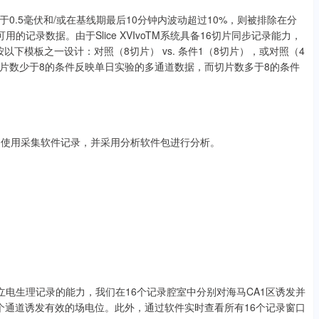
.5毫伏和/或在基线期最后10分钟内波动超过10%，则被排除在分
的记录数据。由于Slice XVIvoTM系统具备16切片同步记录能力，
以下模板之一设计：对照（8切片） vs. 条件1（8切片），或对照（4
因此，切片数少于8的条件反映单日实验的多通道数据，而切片数多于8的条件
，使用采集软件记录，并采用分析软件包进行分析。
定、独立电生理记录的能力，我们在16个记录腔室中分别对海马CA1区诱发并
个通道诱发有效的场电位。此外，通过软件实时查看所有16个记录窗口