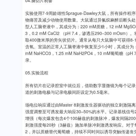
04.脑切片制备
实验使用7-9周龄雄性Sprague-Dawley大鼠，所
物痛苦及减少动物使用数量。大鼠通过异氟烷麻醉后断头处死。
型人工脑脊液中，其成分为：220 mM蔗糖，12 mM MgSO4，10
3，0.2 mM CaCl2 （pH 7.4，渗透压290–30
取400微米厚的旁矢状切片。通常从每只大鼠脑中可获得8-
含氧、室温的正常人工脑脊液中恢复至少1小时，其成分为：125 mM N
mM NaHCO3，1.25 mM NaH2PO4，10 mM葡萄糖
录。
05.实验流程
所有切片在记录腔室中就位后，借助数字显微镜为每个记录
道的刺激电极与记录电极间距设定为0.5毫米。
场电位响应通过由Master 8刺激发生器驱动的独立刺激隔
强度调整至可诱发最大响应30–50%的水平。记录基线信号2
增强（每次爆发包含4个100赫兹的刺激脉冲，爆发间隔2
刺激强度每20秒（3赫兹）施加单脉冲刺激诱发响应。对于氧糖剥夺
2，并以蔗糖替代葡萄糖，持续不同时间以诱导突触传递丧