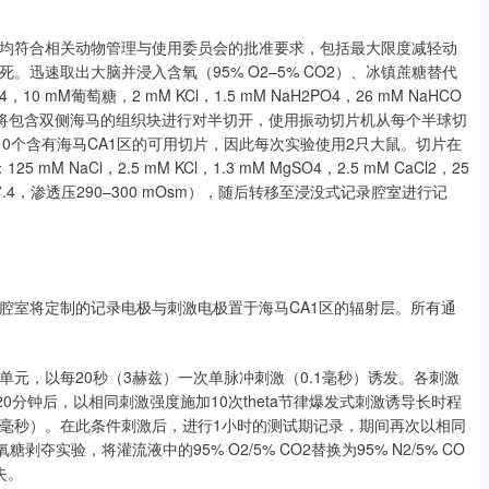
有操作程序均符合相关动物管理与使用委员会的批准要求，包括最大限度减轻动
迅速取出大脑并浸入含氧（95% O2–5% CO2）、冰镇蔗糖替代
 mM葡萄糖，2 mM KCl，1.5 mM NaH2PO4，26 mM NaHCO
0 mOsm）。将包含双侧海马的组织块进行对半切开，使用振动切片机从每个半球切
10个含有海马CA1区的可用切片，因此每次实验使用2只大鼠。切片在
aCl，2.5 mM KCl，1.3 mM MgSO4，2.5 mM CaCl2，25
（pH 7.4，渗透压290–300 mOsm），随后转移至浸没式记录腔室进行记
腔室将定制的记录电极与刺激电极置于海马CA1区的辐射层。所有通
离单元，以每20秒（3赫兹）一次单脉冲刺激（0.1毫秒）诱发。各刺激
0分钟后，以相同刺激强度施加10次theta节律爆发式刺激诱导长时程
00毫秒）。在此条件刺激后，进行1小时的测试期记录，期间再次以相同
实验，将灌流液中的95% O2/5% CO2替换为95% N2/5% CO
失。