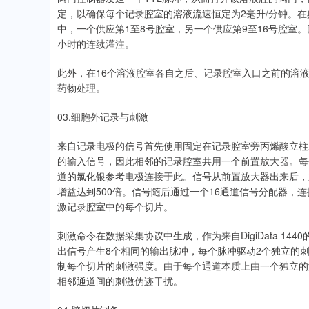
定，以确保每个记录腔室的溶液流速恒定为2毫升/分钟。在典
中，一个供应第1至8号腔室，另一个供应第9至16号腔室
小时的连续灌注。
此外，在16个溶液腔室各自之后、记录腔室入口之前的溶
药物处理。
03.细胞外记录与刺激
来自记录电极的信号首先使用固定在记录腔室旁丙烯酸立柱
的输入信号，因此相邻的记录腔室共用一个前置放大器。每
道的氯化银参考电极连接于此。信号从前置放大器出来后，
增益达到500倍。信号随后通过一个16通道信号分配器，连接到
激记录腔室中的每个切片。
刺激命令在数据采集协议中生成，作为来自DigiData 1440
出信号产生8个相同的输出脉冲，每个脉冲驱动2个独立的
制每个切片的刺激强度。由于每个通道本质上由一个独立的
相邻通道间的刺激伪迹干扰。