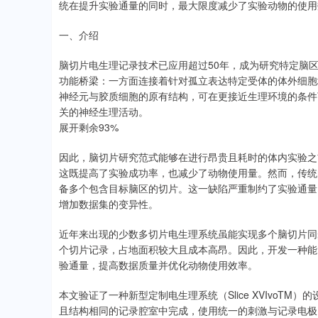
统在提升实验通量的同时，最大限度减少了实验动物的使用
一、介绍
脑切片电生理记录技术已应用超过50年，成为研究特定脑
功能桥梁：一方面连接着针对孤立表达特定受体的体外细胞
神经元与胶质细胞的原有结构，可在更接近生理环境的条件
关的神经生理活动。
展开剩余93%
因此，脑切片研究范式能够在进行昂贵且耗时的体内实验之
这既提高了实验成功率，也减少了动物使用量。然而，传统
备多个包含目标脑区的切片。这一缺陷严重制约了实验通量
增加数据集的变异性。
近年来出现的少数多切片电生理系统虽能实现多个脑切片同
个切片记录，占地面积较大且成本高昂。因此，开发一种能
验通量，提高数据质量并优化动物使用效率。
本文验证了一种新型定制电生理系统（Slice XVIvoT
且结构相同的记录腔室中完成，使用统一的刺激与记录电极