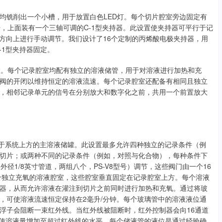
均铣削出一个小槽，用于放置白色LED灯。每个切片腔室旁边固定有
，上面装有一个三轴可调的C-1型夹持器。此设置使夹持器可平行于记
Z方向上进行手动调节。我们设计了16个定制的丙烯酸电极夹持器，用
-1型夹持器固定。
配置。每个记录腔室均配有独立的溶液储管，用于对溶液进行加热和充
阀的开闭以维持恒定的溶液流速。每个记录腔室还配备有相同且独立
，相邻记录单元的信号在分别放大和数字化之前，共用一个前置放大
纳四个位于系统上方的主溶液储罐。此设置最多允许四种独立的记录条件（例
切片；或两种不同的记录条件（例如，对照与化合物），每种条件下
径1/8英寸管道，两组八个，PS-V8型号）调节，这些阀门由一个16
6个独立充氧的溶液腔室，这些腔室垂直固定在记录腔室上方。每个溶液
器，从而允许溶液在灌注到切片之前同时进行加热和充氧。通过将玻
，可使溶液流速恒定保持在2毫升/分钟。每个玻璃管中的溶液液位通
浮子会阻断一束红外线。当红外线被阻断时，红外控制器会向16通道
，使溶液量增加至超过红外线的水平。每个储液管的液位是通过经验确