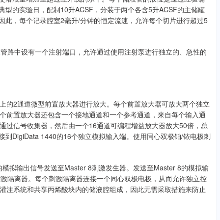
型的实验日，配制10升ACSF，分装于两个各含5升ACSF的主储罐
。因此，每个记录腔室2毫升/分钟的恒定流速，允许每个切片进行超过5
液管路中设有一个注射端口，允许通过使用注射泵进行独立的、急性的
上的2通道微型前置放大器进行放大。每个前置放大器可放大两个独立
个前置放大器还包含一个接地通道和一个参考通道，来自每个输入通
通过信号收集器，然后由一个16通道可编程增益放大器放大50倍，总
DigiData 1440的16个独立模拟输入端。使用同心双极铂/铱电极刺
的模拟输出信号发送至Master 8刺激发生器。发送至Master 8的模拟输
刺激隔离器。每个刺激隔离器连接一个同心双极电极，从而允许独立控
灌注系统和共享丙烯酸块内的储液腔组成，因此无需采取措施来防止