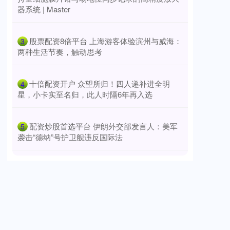
器系统 | Master
​股票配资8倍平台 上海游客体验滨州与威海：
3
两种生活节奏，触动思考
​十倍配资开户 众望所归！四人递补进全明
4
星，小卡实至名归，此人时隔6年再入选
​配资炒股首选平台 伊朗外交部发言人：美军
5
袭击“德纳”号护卫舰违反国际法